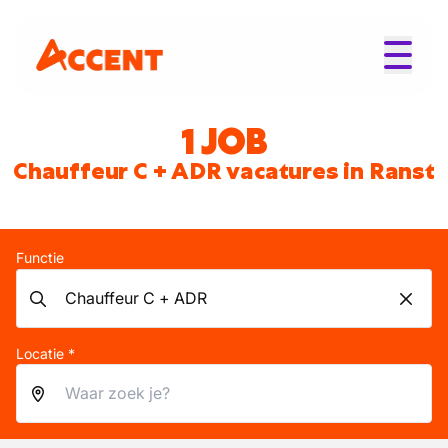
1 JOB
Chauffeur C + ADR vacatures in Ranst
Functie
Locatie *