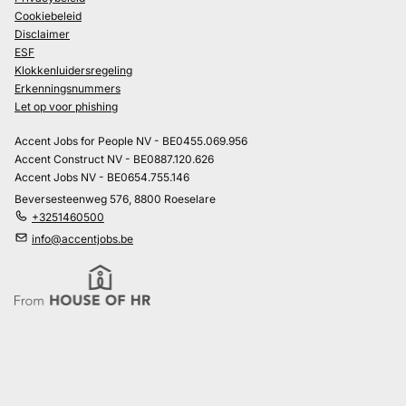
Cookiebeleid
Disclaimer
ESF
Klokkenluidersregeling
Erkenningsnummers
Let op voor phishing
Accent Jobs for People NV - BE0455.069.956
Accent Construct NV - BE0887.120.626
Accent Jobs NV - BE0654.755.146
Beversesteenweg 576, 8800 Roeselare
+3251460500
info@accentjobs.be