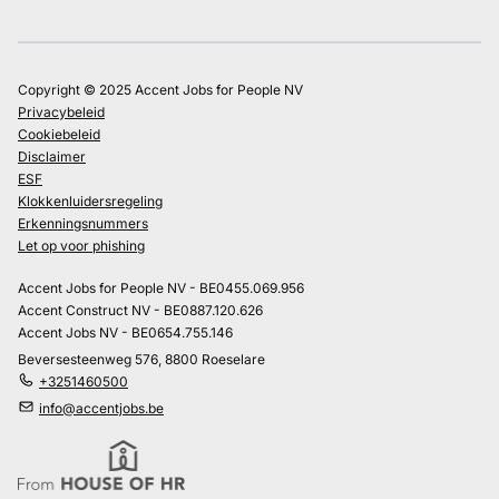
Copyright © 2025 Accent Jobs for People NV
Privacybeleid
Cookiebeleid
Disclaimer
ESF
Klokkenluidersregeling
Erkenningsnummers
Let op voor phishing
Accent Jobs for People NV - BE0455.069.956
Accent Construct NV - BE0887.120.626
Accent Jobs NV - BE0654.755.146
Beversesteenweg 576, 8800 Roeselare
+3251460500
info@accentjobs.be