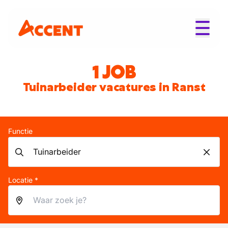
1 JOB
Tuinarbeider vacatures in Ranst
Functie
Locatie *