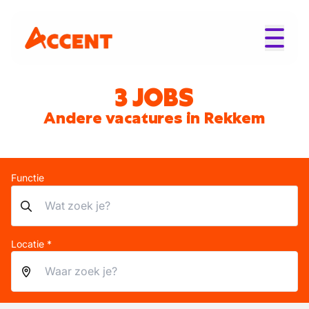
3 JOBS
Andere vacatures in Rekkem
Functie
Locatie *