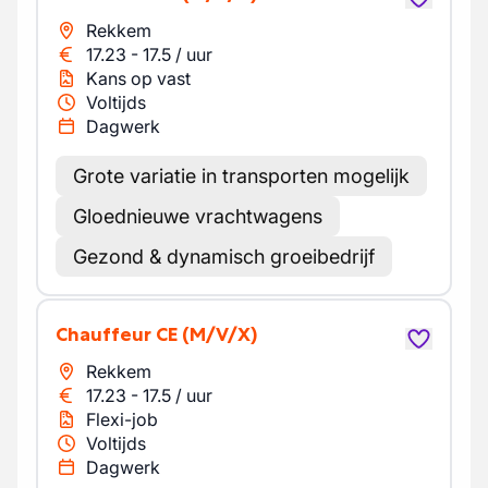
Rekkem
17.23
-
17.5
/
uur
Kans op vast
Voltijds
Dagwerk
Grote variatie in transporten mogelijk
Gloednieuwe vrachtwagens
Gezond & dynamisch groeibedrijf
Chauffeur CE
(M/V/X)
Rekkem
17.23
-
17.5
/
uur
Flexi-job
Voltijds
Dagwerk