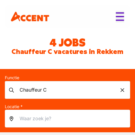
4 JOBS
Chauffeur C vacatures in Rekkem
Functie
Locatie *