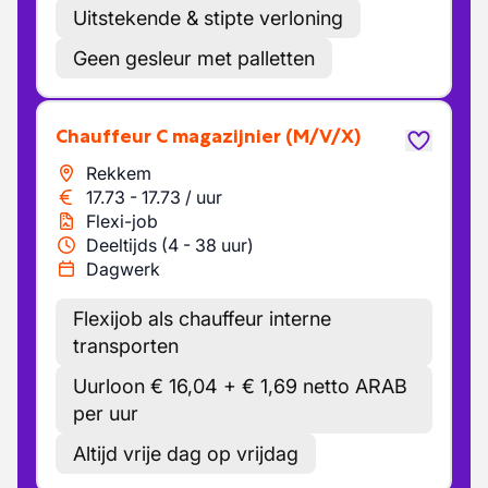
Uitstekende & stipte verloning
Geen gesleur met palletten
Chauffeur C magazijnier
(M/V/X)
Rekkem
17.73
-
17.73
/
uur
Flexi-job
Deeltijds (4 - 38 uur)
Dagwerk
Flexijob als chauffeur interne
transporten
Uurloon € 16,04 + € 1,69 netto ARAB
per uur
Altijd vrije dag op vrijdag