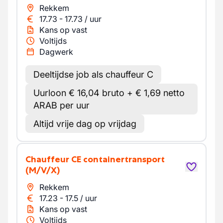
Rekkem
17.73
-
17.73
/
uur
Kans op vast
Voltijds
Dagwerk
Deeltijdse job als chauffeur C
Uurloon € 16,04 bruto + € 1,69 netto
ARAB per uur
Altijd vrije dag op vrijdag
Chauffeur CE containertransport
(M/V/X)
Rekkem
17.23
-
17.5
/
uur
Kans op vast
Voltijds