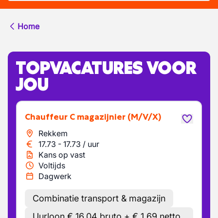
Home
TOPVACATURES VOOR
JOU
Chauffeur C magazijnier
(M/V/X)
Rekkem
17.73
-
17.73
/
uur
Kans op vast
Voltijds
Dagwerk
Combinatie transport & magazijn
Uurloon € 16,04 bruto + € 1,69 netto