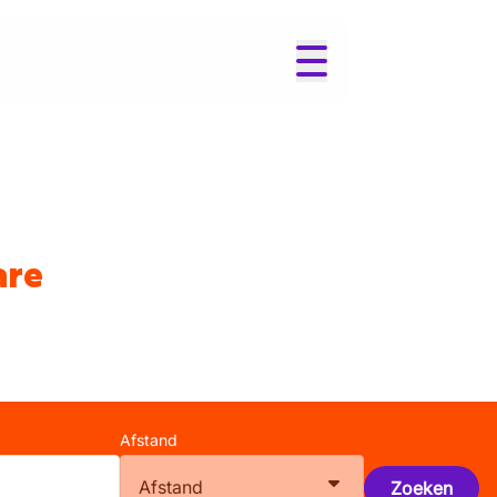
are
Afstand
Afstand
Zoeken