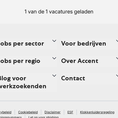
1 van de 1 vacatures geladen
Jobs per sector
Voor bedrijven
Jobs per regio
Over Accent
Blog voor
Contact
werkzoekenden
cybeleid
Cookiebeleid
Disclaimer
ESF
Klokkenluidersregeling
ningsnummers
Let op voor phishing