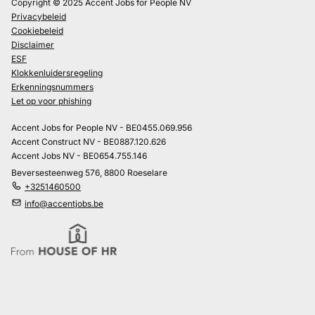
Copyright © 2025 Accent Jobs for People NV
Privacybeleid
Cookiebeleid
Disclaimer
ESF
Klokkenluidersregeling
Erkenningsnummers
Let op voor phishing
Accent Jobs for People NV - BE0455.069.956
Accent Construct NV - BE0887.120.626
Accent Jobs NV - BE0654.755.146
Beversesteenweg 576, 8800 Roeselare
+3251460500
info@accentjobs.be