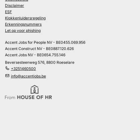
Disclaimer
ESF
Klokkenluidersregeling
Erkenningsnummers
Let op voor phishing
Accent Jobs for People NV - BE0455.069.956
Accent Construct NV - BE0887.120.626
Accent Jobs NV - BE0654.755.146
Beversesteenweg 576, 8800 Roeselare
+3251460500
info@accentjobs.be