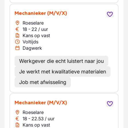
Mechanieker
(M/V/X)
Roeselare
18
-
22
/
uur
Kans op vast
Voltijds
Dagwerk
Werkgever die echt luistert naar jou
Je werkt met kwalitatieve materialen
Job met afwisseling
Mechanieker
(M/V/X)
Roeselare
18
-
22.53
/
uur
Kans op vast