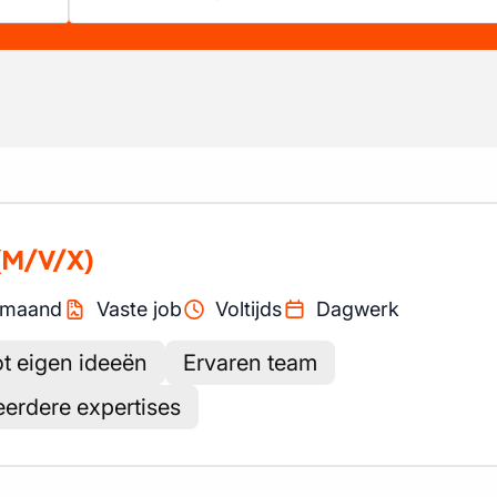
(M/V/X)
maand
Vaste job
Voltijds
Dagwerk
t eigen ideeën
Ervaren team
erdere expertises