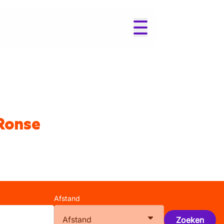
 Ronse
Afstand
Afstand
Zoeken