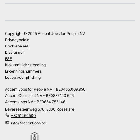
Copyright © 2025 Accent Jobs for People NV
Privacybeleid
Cookiebeleid
Disclaimer
ESF
Klokkenluidersregeling
Erkenningsnummers
Let op voor phishing
Accent Jobs for People NV - BE0455.069.956
Accent Construct NV - BE0887.120.626
Accent Jobs NV - BE0654.755.146
Beversesteenweg 576, 8800 Roeselare
+3251460500
info@accentjobs.be