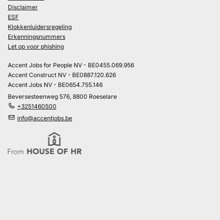
Disclaimer
ESF
Klokkenluidersregeling
Erkenningsnummers
Let op voor phishing
Accent Jobs for People NV - BE0455.069.956
Accent Construct NV - BE0887.120.626
Accent Jobs NV - BE0654.755.146
Beversesteenweg 576, 8800 Roeselare
+3251460500
info@accentjobs.be