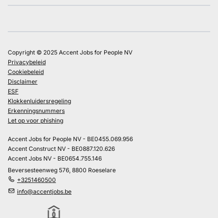
Copyright © 2025 Accent Jobs for People NV
Privacybeleid
Cookiebeleid
Disclaimer
ESF
Klokkenluidersregeling
Erkenningsnummers
Let op voor phishing
Accent Jobs for People NV - BE0455.069.956
Accent Construct NV - BE0887.120.626
Accent Jobs NV - BE0654.755.146
Beversesteenweg 576, 8800 Roeselare
+3251460500
info@accentjobs.be