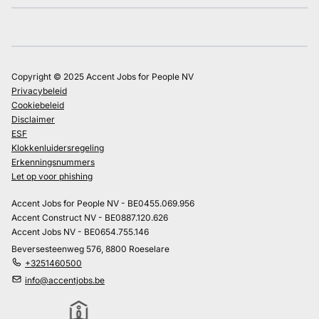
Copyright © 2025 Accent Jobs for People NV
Privacybeleid
Cookiebeleid
Disclaimer
ESF
Klokkenluidersregeling
Erkenningsnummers
Let op voor phishing
Accent Jobs for People NV - BE0455.069.956
Accent Construct NV - BE0887.120.626
Accent Jobs NV - BE0654.755.146
Beversesteenweg 576, 8800 Roeselare
+3251460500
info@accentjobs.be