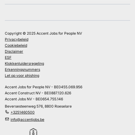
Copyright © 2025 Accent Jobs for People NV
Privacybeleid
Cookiebeleid
Disclaimer
ESF
Klokkenluidersregeling
Erkenningsnummers
Let op voor phishing
Accent Jobs for People NV - BE0455.069.956
Accent Construct NV - BE0887.120.626
Accent Jobs NV - BE0654.755.146
Beversesteenweg 576, 8800 Roeselare
+3251460500
info@accentjobs.be