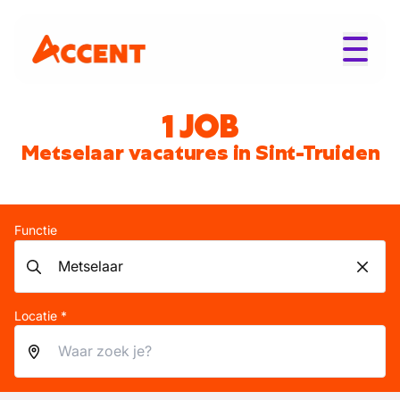
1 JOB
Metselaar vacatures in Sint-Truiden
Functie
Locatie *