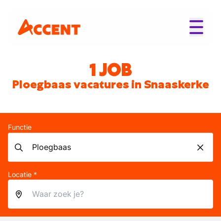
1 JOB
Ploegbaas vacatures in Snaaskerke
Functie
Locatie *