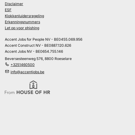
Disclaimer
ESF
Klokkenluidersregeling
Erkenningsnummers
Let op voor phishing
Accent Jobs for People NV - BE0455.069.956
Accent Construct NV - BE0887.120.626
Accent Jobs NV - BE0654.755.146
Beversesteenweg 576, 8800 Roeselare
+3251460500
info@accentjobs.be