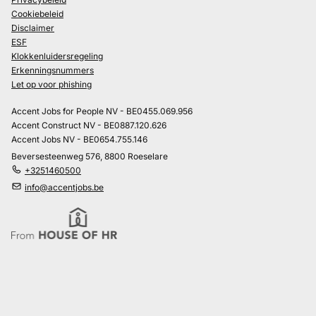
Cookiebeleid
Disclaimer
ESF
Klokkenluidersregeling
Erkenningsnummers
Let op voor phishing
Accent Jobs for People NV - BE0455.069.956
Accent Construct NV - BE0887.120.626
Accent Jobs NV - BE0654.755.146
Beversesteenweg 576, 8800 Roeselare
+3251460500
info@accentjobs.be