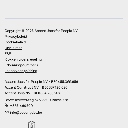
Copyright © 2025 Accent Jobs for People NV
Privacybeleid
Cookiebeleid
Disclaimer
ESF
Klokkenluidersregeling
Erkenningsnummers
Let op voor phishing
Accent Jobs for People NV - BE0455.069.956
Accent Construct NV - BE0887.120.626
Accent Jobs NV - BE0654.755.146
Beversesteenweg 576, 8800 Roeselare
+3251460500
info@accentjobs.be