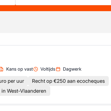
Kans op vast
Voltijds
Dagwerk
uro per uur
Recht op €250 aan ecocheques
g in West-Vlaanderen