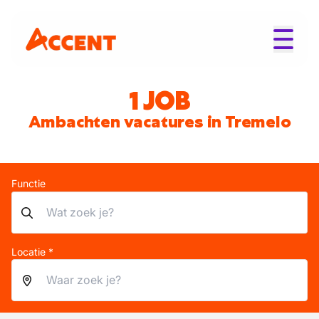
1 JOB
Ambachten vacatures in Tremelo
Functie
Locatie *