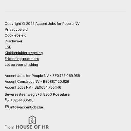
Copyright © 2025 Accent Jobs for People NV
Privacybeleid
Cookiebeleid
Disclaimer
ESF
Klokkenluidersregeling
Erkenningsnummers
Let op voor phishing
Accent Jobs for People NV - BE0455.069.956
Accent Construct NV - BE0887.120.626
Accent Jobs NV - BE0654.755.146
Beversesteenweg 576, 8800 Roeselare
+3251460500
info@accentjobs.be