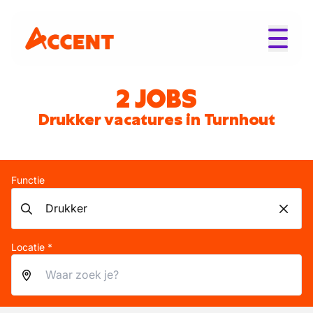
2 JOBS
Drukker vacatures in Turnhout
Functie
Locatie *