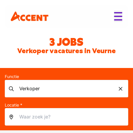
3 JOBS
Verkoper vacatures in Veurne
Functie
Locatie *