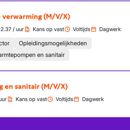
le verwarming
(M/V/X)
22.37
/
uur
Kans op vast
Voltijds
Dagwerk
ctor
Opleidingsmogelijkheden
armtepompen en sanitair
 en sanitair
(M/V/X)
uur
Kans op vast
Voltijds
Dagwerk