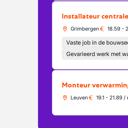
Installateur centra
Grimbergen
18.59
-
Vaste job in de bouwse
Gevarieerd werk met w
Monteur verwarming
Leuven
19.1
-
21.89
/