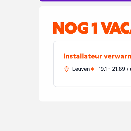
NOG 1 VA
Installateur verwar
Leuven
19.1
-
21.89
/