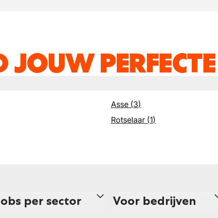
D JOUW PERFECTE
Asse
(
3
)
Rotselaar
(
1
)
Jobs per sector
Voor bedrijven