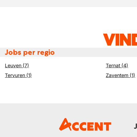
VIN
Jobs per regio
Leuven
(
7
)
Ternat
(
4
)
Tervuren
(
1
)
Zaventem
(
1
)