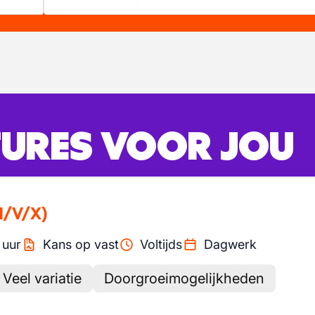
URES VOOR JOU
M/V/X)
/
uur
Kans op vast
Voltijds
Dagwerk
Veel variatie
Doorgroeimogelijkheden