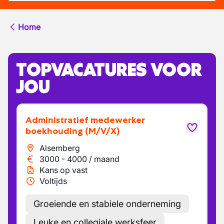
Home
TOPVACATURES VOOR
JOU
Administratief medewerker
boekhouding
(M/V/X)
Alsemberg
3000
-
4000
/
maand
Kans op vast
Voltijds
Groeiende en stabiele onderneming
Leuke en collegiale werksfeer