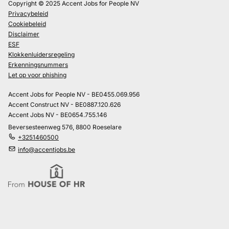
Copyright © 2025 Accent Jobs for People NV
Privacybeleid
Cookiebeleid
Disclaimer
ESF
Klokkenluidersregeling
Erkenningsnummers
Let op voor phishing
Accent Jobs for People NV - BE0455.069.956
Accent Construct NV - BE0887.120.626
Accent Jobs NV - BE0654.755.146
Beversesteenweg 576, 8800 Roeselare
+3251460500
info@accentjobs.be