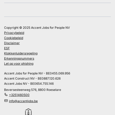
Copyright © 2025 Accent Jobs for People NV
Privacybeleid
Cookiebeleid
Disclaimer
ESF
Klokkenluidersregeling
Erkenningsnummers
Let op voor phishing
Accent Jobs for People NV - BE0455.069.956
Accent Construct NV - BE0887.120.626
Accent Jobs NV - BE0654.755.146
Beversesteenweg 576, 8800 Roeselare
+3251460500
info@accentjobs.be