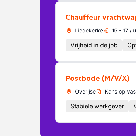
Chauffeur vrachtwa
Liedekerke
15
-
17
/
u
Vrijheid in de job
Opt
Postbode
(M/V/X)
Overijse
Kans op vas
Stabiele werkgever