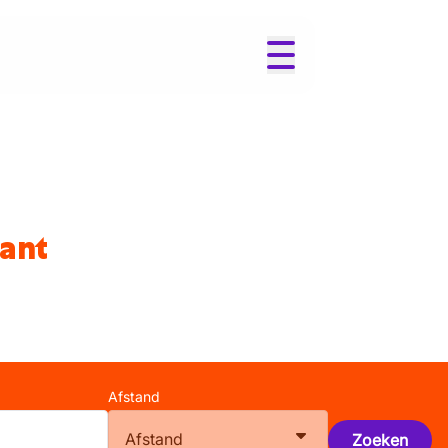
bant
Afstand
Afstand
Zoeken