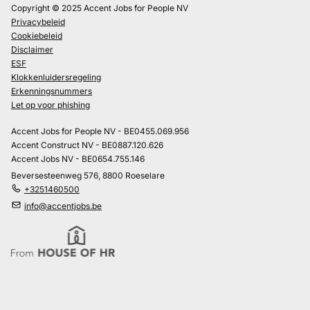
Copyright © 2025 Accent Jobs for People NV
Privacybeleid
Cookiebeleid
Disclaimer
ESF
Klokkenluidersregeling
Erkenningsnummers
Let op voor phishing
Accent Jobs for People NV - BE0455.069.956
Accent Construct NV - BE0887.120.626
Accent Jobs NV - BE0654.755.146
Beversesteenweg 576, 8800 Roeselare
+3251460500
info@accentjobs.be