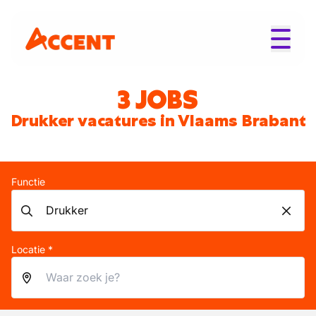
3 JOBS
Drukker vacatures in Vlaams Brabant
Functie
Locatie *