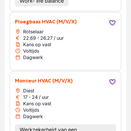
Work- life balance
Ploegbaas HVAC
(M/V/X)
Rotselaar
22.69
-
26.27
/
uur
Kans op vast
Voltijds
Dagwerk
Monteur HVAC
(M/V/X)
Diest
17
-
24
/
uur
Kans op vast
Voltijds
Dagwerk
Werkzekerheid van een