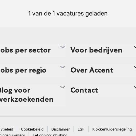
1 van de 1 vacatures geladen
Jobs per sector
Voor bedrijven
Jobs per regio
Over Accent
Blog voor
Contact
werkzoekenden
cybeleid
Cookiebeleid
Disclaimer
ESF
Klokkenluidersregeling
ningsnummers
Let op voor phishing