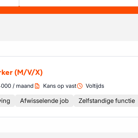
rker
(M/V/X)
4000
/
maand
Kans op vast
Voltijds
ving
Afwisselende job
Zelfstandige functie