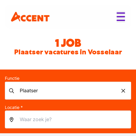
1 JOB
Plaatser vacatures in Vosselaar
Functie
Locatie *