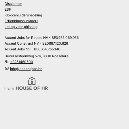
Disclaimer
ESF
Klokkenluidersregeling
Erkenningsnummers
Let op voor phishing
Accent Jobs for People NV - BE0455.069.956
Accent Construct NV - BE0887.120.626
Accent Jobs NV - BE0654.755.146
Beversesteenweg 576, 8800 Roeselare
+3251460500
info@accentjobs.be