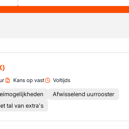
X)
ur
Kans op vast
Voltijds
oeimogelijkheden
Afwisselend uurrooster
t tal van extra's