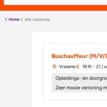
Home
/
Alle vacatures
Buschauffeur
(M/V/
Vrasene
19.15
-
21
/
u
Opleidings- en doorgr
Zeer mooie verloning me