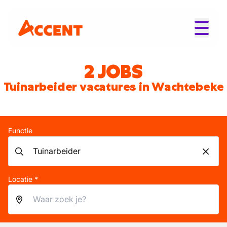
2 JOBS
Tuinarbeider vacatures in Wachtebeke
Functie
Locatie *