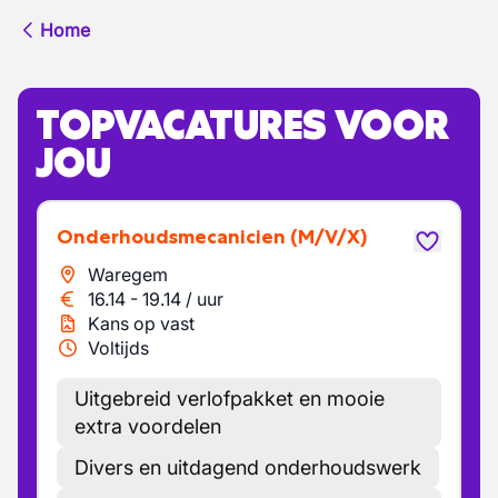
Home
TOPVACATURES VOOR
JOU
Onderhoudsmecanicien
(M/V/X)
Waregem
16.14
-
19.14
/
uur
Kans op vast
Voltijds
Uitgebreid verlofpakket en mooie
extra voordelen
Divers en uitdagend onderhoudswerk