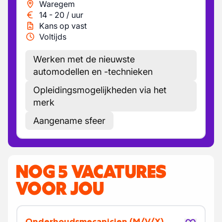
Waregem
14
-
20
/
uur
Kans op vast
Voltijds
Werken met de nieuwste
automodellen en -technieken
Opleidingsmogelijkheden via het
merk
Aangename sfeer
NOG 5 VACATURES
VOOR JOU
Onderhoudsmecanicien
(M/V/X)