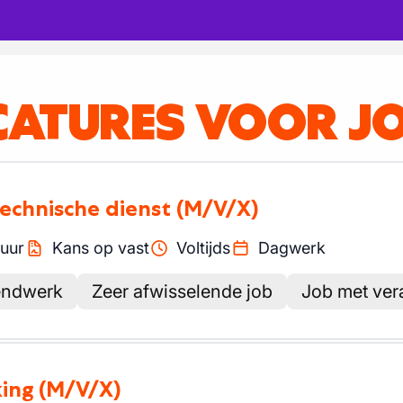
CATURES VOOR J
technische dienst
(M/V/X)
uur
Kans op vast
Voltijds
Dagwerk
endwerk
Zeer afwisselende job
Job met ver
king
(M/V/X)