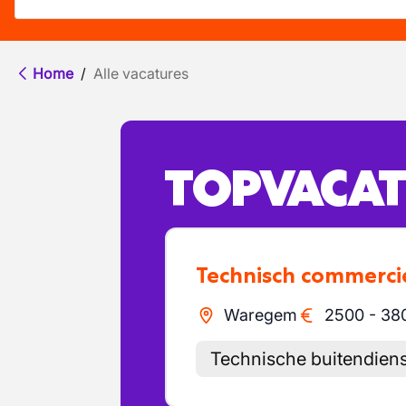
Home
/
Alle vacatures
TOPVACAT
Technisch commerc
Waregem
2500
-
38
Technische buitendiens