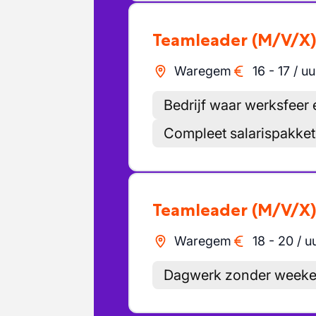
Teamleader
(M/V/X
Waregem
16
-
17
/
uu
Bedrijf waar werksfeer 
Compleet salarispakket
Teamleader
(M/V/X
Waregem
18
-
20
/
u
Dagwerk zonder week