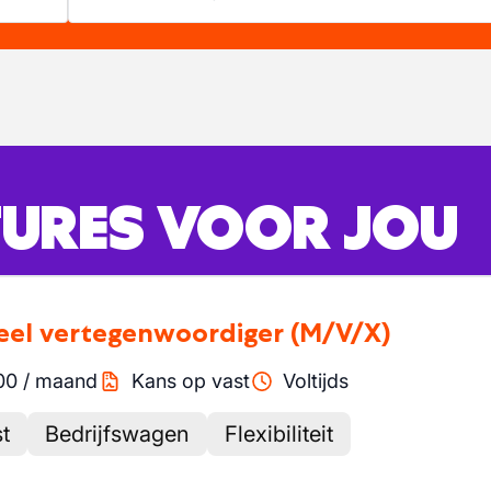
URES VOOR JOU
ieel vertegenwoordiger
(M/V/X)
00
/
maand
Kans op vast
Voltijds
t
Bedrijfswagen
Flexibiliteit