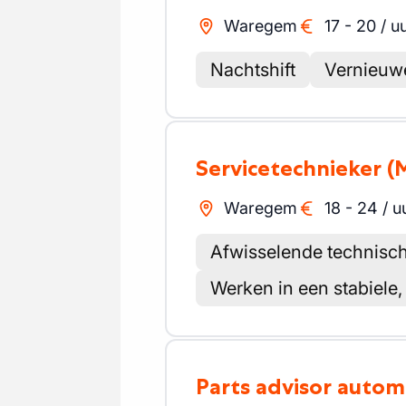
Waregem
17
-
20
/
u
Nachtshift
Vernieuwe
Servicetechnieker
(
Waregem
18
-
24
/
u
Afwisselende technisc
Werken in een stabiele,
Parts advisor auto