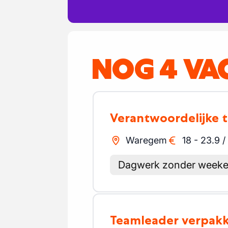
NOG 4 VA
Verantwoordelijke 
Waregem
18
-
23.9
/
Dagwerk zonder week
Teamleader verpak