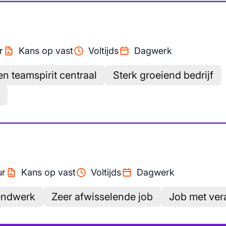
)
r
Kans op vast
Voltijds
Dagwerk
en teamspirit centraal
Sterk groeiend bedrijf
)
ur
Kans op vast
Voltijds
Dagwerk
endwerk
Zeer afwisselende job
Job met ver