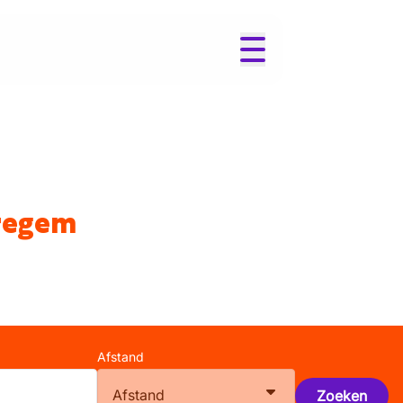
aregem
Afstand
Afstand
Zoeken