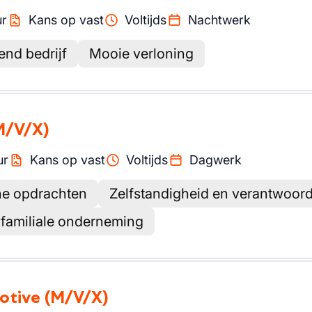
ur
Kans op vast
Voltijds
Nachtwerk
nd bedrijf
Mooie verloning
M/V/X)
ur
Kans op vast
Voltijds
Dagwerk
he opdrachten
Zelfstandigheid en verantwoord
 familiale onderneming
motive
(M/V/X)