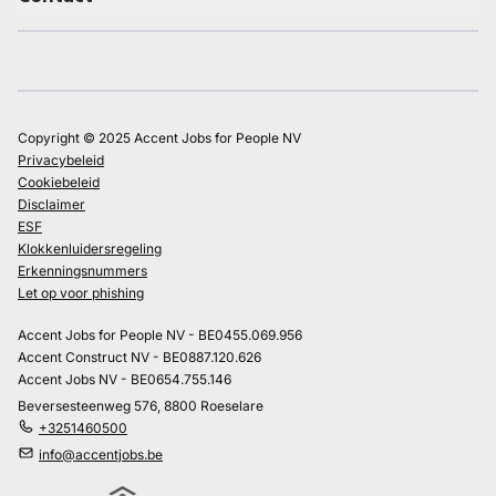
Copyright © 2025 Accent Jobs for People NV
Privacybeleid
Cookiebeleid
Disclaimer
ESF
Klokkenluidersregeling
Erkenningsnummers
Let op voor phishing
Accent Jobs for People NV - BE0455.069.956
Accent Construct NV - BE0887.120.626
Accent Jobs NV - BE0654.755.146
Beversesteenweg 576, 8800 Roeselare
+3251460500
info@accentjobs.be