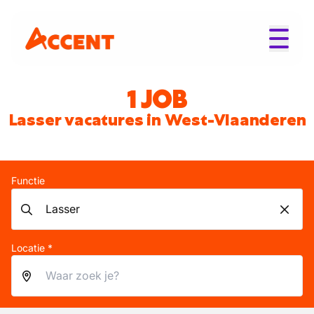
1 JOB
Lasser vacatures in West-Vlaanderen
Functie
Locatie *