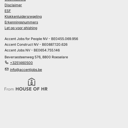
Disclaimer
ESF
Klokkenluidersregeling
Erkenningsnummers
Let op voor phishing
Accent Jobs for People NV - BE0455.069.956
Accent Construct NV - BE0887.120.626
Accent Jobs NV - BE0654.755.146
Beversesteenweg 576, 8800 Roeselare
+3251460500
info@accentjobs.be