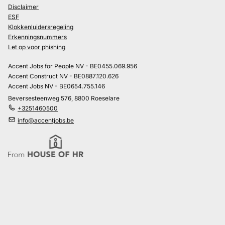
Disclaimer
ESF
Klokkenluidersregeling
Erkenningsnummers
Let op voor phishing
Accent Jobs for People NV - BE0455.069.956
Accent Construct NV - BE0887.120.626
Accent Jobs NV - BE0654.755.146
Beversesteenweg 576, 8800 Roeselare
+3251460500
info@accentjobs.be