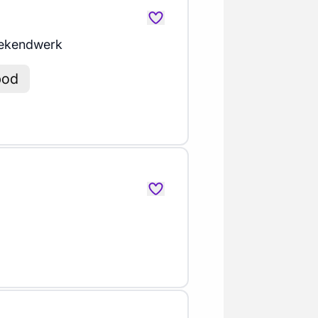
ekendwerk
bod