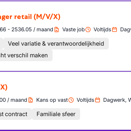
ger retail
(M/V/X)
.66
-
2536.05
/
maand
Vaste job
Voltijds
Dag
Veel variatie & verantwoordelijkheid
cht verschil maken
X)
00
/
maand
Kans op vast
Voltijds
Dagwerk, 
t contract
Familiale sfeer