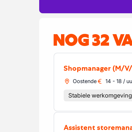
NOG 32 V
Shopmanager
(M/V/
Oostende
14
-
18
/
uu
Stabiele werkomgeving
Assistent storeman