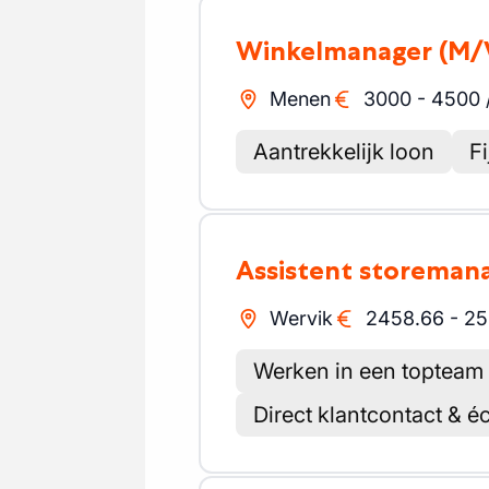
Winkelmanager
(M/
Menen
3000
-
4500
Aantrekkelijk loon
F
Assistent storemana
Wervik
2458.66
-
25
Werken in een topteam
Direct klantcontact & é