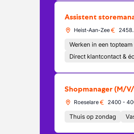
Assistent storemana
Heist-Aan-Zee
2458
Werken in een topteam
Direct klantcontact & é
Shopmanager
(M/V/
Roeselare
2400
-
40
Thuis op zondag
Vas