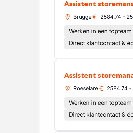
Assistent storemana
Brugge
2584.74
-
25
Werken in een topteam
Direct klantcontact & é
Assistent storemana
Roeselare
2584.74
-
Werken in een topteam
Direct klantcontact & é