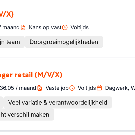
V/X)
/
maand
Kans op vast
Voltijds
ijn team
Doorgroeimogelijkheden
ger retail
(M/V/X)
36.05
/
maand
Vaste job
Voltijds
Dagwerk, 
Veel variatie & verantwoordelijkheid
cht verschil maken