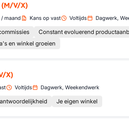
(M/V/X)
/
maand
Kans op vast
Voltijds
Dagwerk, We
 commissies
Constant evoluerend productaan
's en winkel groeien
V/X)
ast
Voltijds
Dagwerk, Weekendwerk
antwoordelijkheid
Je eigen winkel