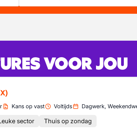
URES VOOR JOU
X)
r
Kans op vast
Voltijds
Dagwerk, Weekendw
Leuke sector
Thuis op zondag