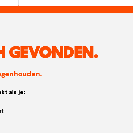
H GEVONDEN.
 tegenhouden.
kt als je:
rt