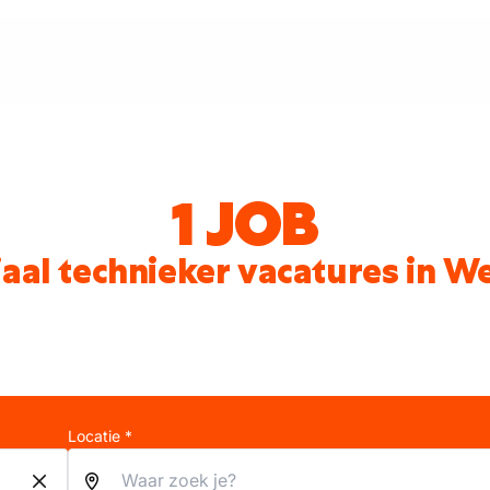
1 JOB
aal technieker vacatures in W
Locatie *