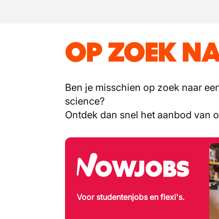
OP ZOEK NA
Ben je misschien op zoek naar een 
science?
Ontdek dan snel het aanbod van 
Voor studentenjobs en flexi's.