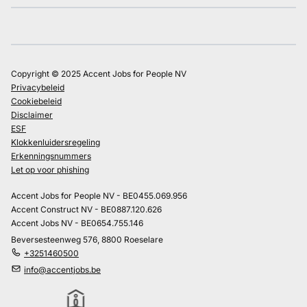
Copyright © 2025 Accent Jobs for People NV
Privacybeleid
Cookiebeleid
Disclaimer
ESF
Klokkenluidersregeling
Erkenningsnummers
Let op voor phishing
Accent Jobs for People NV - BE0455.069.956
Accent Construct NV - BE0887.120.626
Accent Jobs NV - BE0654.755.146
Beversesteenweg 576, 8800 Roeselare
+3251460500
info@accentjobs.be