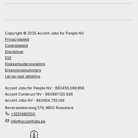
Copyright © 2025 Accent Jobs for People NV
Privacybeleid
Cookiebeleid
Disclaimer
ESF
Klokkenluidersregeling
Erkenningsnummers
Let op voor phishing
Accent Jobs for People NV - BE0455.069.956
Accent Construct NV - BE0887.120.626
Accent Jobs NV - BE0654.755.146
Beversesteenweg 576, 8800 Roeselare
+3251460500
info@accentjobs.be