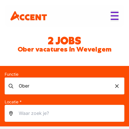
2 JOBS
Ober vacatures in Wevelgem
Functie
Locatie *