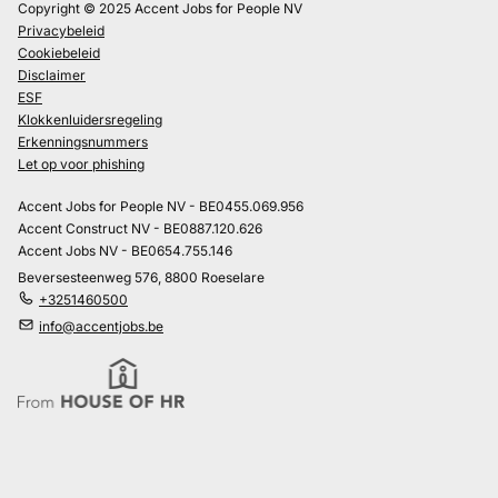
Copyright © 2025 Accent Jobs for People NV
Privacybeleid
Cookiebeleid
Disclaimer
ESF
Klokkenluidersregeling
Erkenningsnummers
Let op voor phishing
Accent Jobs for People NV - BE0455.069.956
Accent Construct NV - BE0887.120.626
Accent Jobs NV - BE0654.755.146
Beversesteenweg 576, 8800 Roeselare
+3251460500
info@accentjobs.be