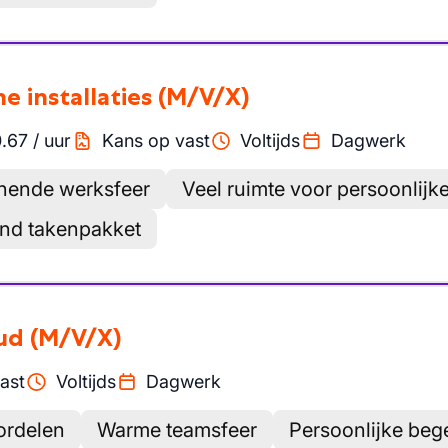
e installaties
(M/V/X)
.67
/
uur
Kans op vast
Voltijds
Dagwerk
unende werksfeer
Veel ruimte voor persoonlijke
end takenpakket
oud
(M/V/X)
ast
Voltijds
Dagwerk
ordelen
Warme teamsfeer
Persoonlijke beg