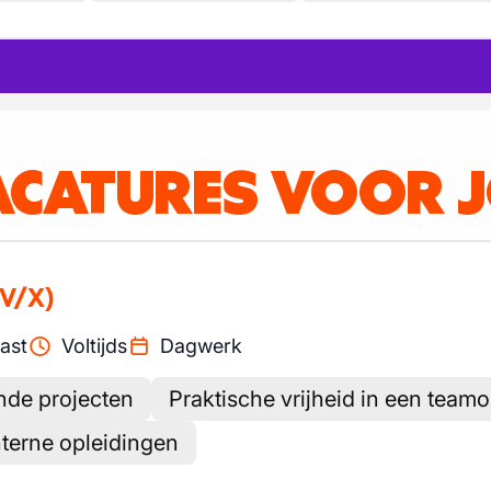
ACATURES VOOR 
V/X)
ast
Voltijds
Dagwerk
nde projecten
Praktische vrijheid in een tea
nterne opleidingen