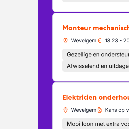
Monteur mechanisch
Wevelgem
18.23
-
20
Gezellige en onderste
Afwisselend en uitdag
Elektricien onderh
Wevelgem
Kans op v
Mooi loon met extra vo