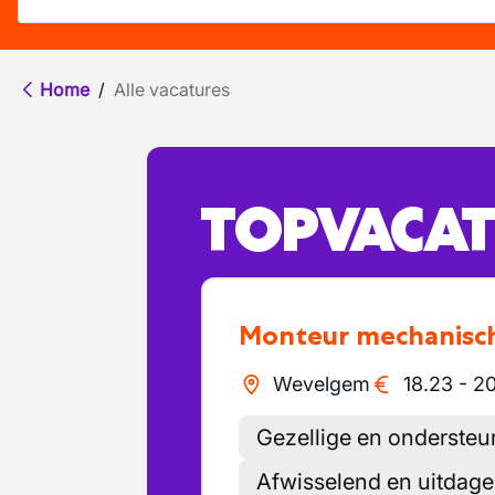
Home
/
Alle vacatures
TOPVACAT
Monteur mechanisch
Wevelgem
18.23
-
20
Gezellige en onderste
Afwisselend en uitdag