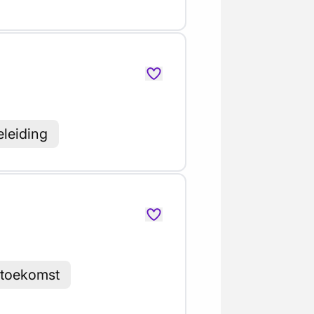
eleiding
t toekomst