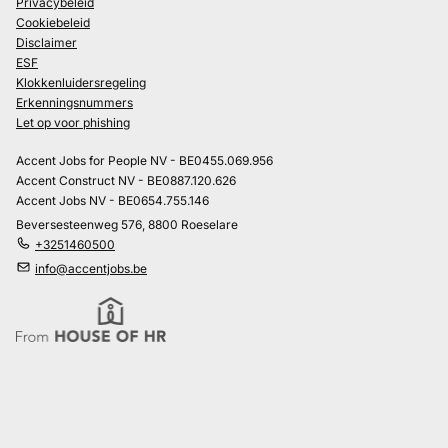
Privacybeleid
Cookiebeleid
Disclaimer
ESF
Klokkenluidersregeling
Erkenningsnummers
Let op voor phishing
Accent Jobs for People NV - BE0455.069.956
Accent Construct NV - BE0887.120.626
Accent Jobs NV - BE0654.755.146
Beversesteenweg 576, 8800 Roeselare
+3251460500
info@accentjobs.be