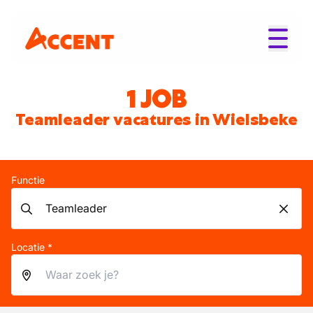
1 JOB
Teamleader vacatures in Wielsbeke
Functie
Locatie *