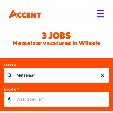
3 JOBS
Metselaar vacatures in Wilsele
Functie
Locatie *