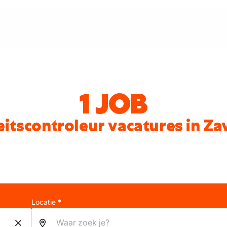
1 JOB
eitscontroleur vacatures in Z
Locatie *