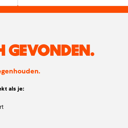
H GEVONDEN.
 tegenhouden.
kt als je:
rt