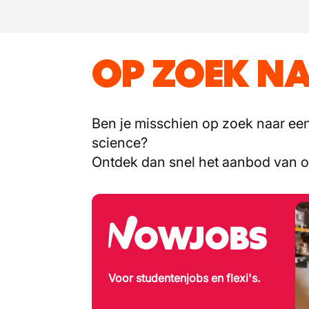
OP ZOEK NA
Ben je misschien op zoek naar een 
science?
Ontdek dan snel het aanbod van 
Voor studentenjobs en flexi's.