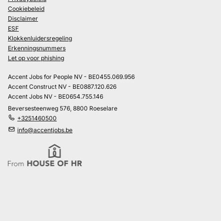
Cookiebeleid
Disclaimer
ESF
Klokkenluidersregeling
Erkenningsnummers
Let op voor phishing
Accent Jobs for People NV - BE0455.069.956
Accent Construct NV - BE0887.120.626
Accent Jobs NV - BE0654.755.146
Beversesteenweg 576, 8800 Roeselare
+3251460500
info@accentjobs.be