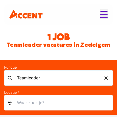
1 JOB
Teamleader vacatures in Zedelgem
Functie
Locatie *