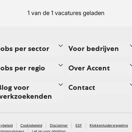
1 van de 1 vacatures geladen
Jobs per sector
Voor bedrijven
Jobs per regio
Over Accent
Blog voor
Contact
werkzoekenden
cybeleid
Cookiebeleid
Disclaimer
ESF
Klokkenluidersregeling
ningsnummers
Let op voor phishing