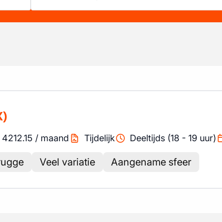
X)
-
4212.15
/
maand
Tijdelijk
Deeltijds (18 - 19 uur)
rugge
Veel variatie
Aangename sfeer