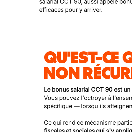
salarial CCT 90, aussi appelé bonus
efficaces pour y arriver.
QU'EST-CE 
NON RÉCUR
Le bonus salarial CCT 90 est un 
Vous pouvez l'octroyer à l'ense
spécifique — lorsqu'ils atteigne
Ce qui rend ce mécanisme partic
fiscales et sociales qui s'y appli