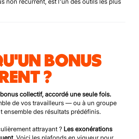
 non récurrent, est l'un des outils les plus
QU'UN BONUS
RENT ?
bonus collectif, accordé une seule fois.
mble de vos travailleurs — ou à un groupe
nt ensemble des résultats prédéfinis.
ulièrement attrayant ?
Les exonérations
quent.
Voici les plafonds en vigueur pour