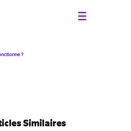
onctionne ?
icles Similaires