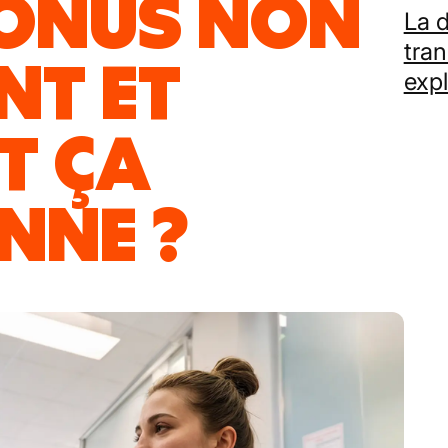
BONUS NON
La d
tra
NT ET
exp
T ÇA
NNE ?