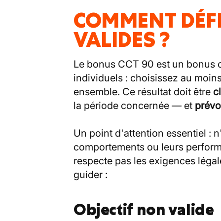
COMMENT DÉFI
VALIDES ?
Le bonus CCT 90 est un bonus col
individuels : choisissez au moins
ensemble. Ce résultat doit être
c
la période concernée — et
prévo
Un point d'attention essentiel : 
comportements ou leurs performa
respecte pas les exigences léga
guider :
Objectif non valide