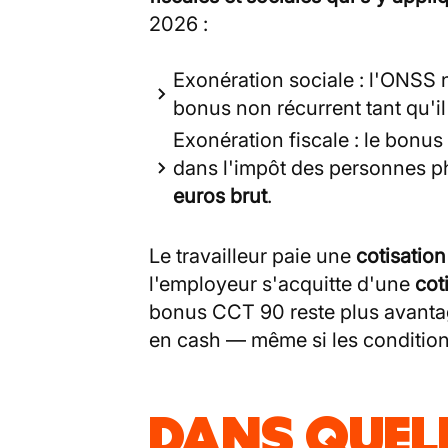
2026 :
Exonération sociale : l'ONSS n
bonus non récurrent tant qu'il
Exonération fiscale : le bonus
dans l'impôt des personnes ph
euros brut
.
Le travailleur paie une
cotisation
l'employeur s'acquitte d'une
cot
bonus CCT 90 reste plus avant
en cash — même si les conditions
DANS QUEL