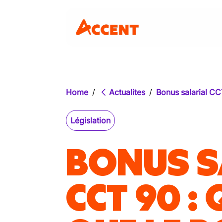
Home
/
Actualites
/
Bonus salarial CC
Législation
BONUS S
CCT 90 : 